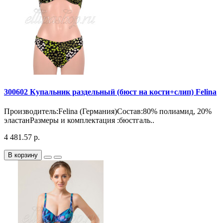
300602 Купальник раздельный (бюст на кости+слип) Felina
Производитель:Felina (Германия)Состав:80% полиамид, 20%
эластанРазмеры и комплектация :бюстгаль..
4 481.57 р.
В корзину