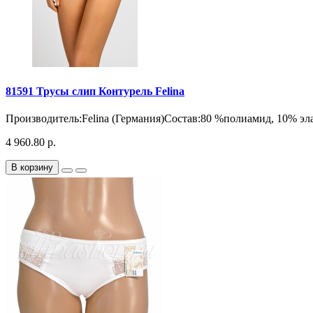
81591 Трусы слип Контурель Felina
Производитель:Felina (Германия)Состав:80 %полиамид, 10% эл
4 960.80 р.
В корзину