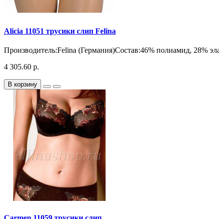
Alicia 11051 трусики слип Felina
Производитель:Felina (Германия)Состав:46% полиамид, 28% эла
4 305.60 р.
В корзину
Carmen 11059 трусики слип