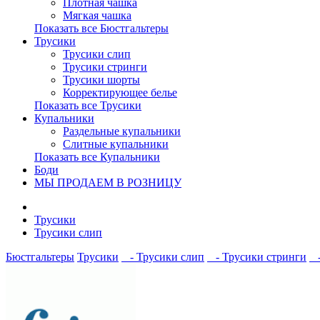
Плотная чашка
Мягкая чашка
Показать все Бюстгальтеры
Трусики
Трусики слип
Трусики стринги
Трусики шорты
Корректирующее белье
Показать все Трусики
Купальники
Раздельные купальники
Слитные купальники
Показать все Купальники
Боди
МЫ ПРОДАЕМ В РОЗНИЦУ
Трусики
Трусики слип
Бюстгальтеры
Трусики
- Трусики слип
- Трусики стринги
-