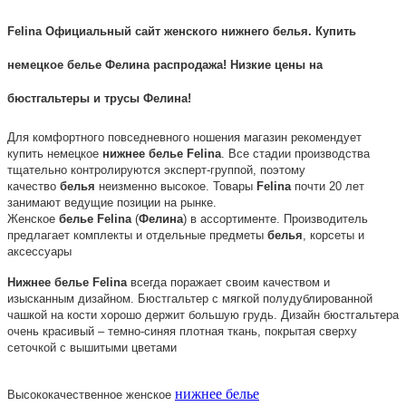
Felina Официальный сайт женского нижнего белья. Купить
немецкое белье Фелина распродажа! Низкие цены на
бюстгальтеры и трусы Фелина!
Для комфортного повседневного ношения магазин рекомендует
купить немецкое
нижнее
белье
Felina
. Все стадии производства
тщательно контролируются эксперт-группой, поэтому
качество
белья
неизменно высокое. Товары
Felina
почти 20 лет
занимают ведущие позиции на рынке.
Женское
белье
Felina
(
Фелина
) в ассортименте. Производитель
предлагает комплекты и отдельные предметы
белья
, корсеты и
аксессуары
Нижнее
белье
Felina
всегда поражает своим качеством и
изысканным дизайном. Бюстгальтер с мягкой полудублированной
чашкой на кости хорошо держит большую грудь. Дизайн бюстгальтера
очень красивый – темно-синяя плотная ткань, покрытая сверху
сеточкой с вышитыми цветами
нижнее белье
Высококачественное женское